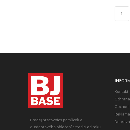
1
INFOR
Kontakt
Ochrana
Obchodn
Reklama
Prodej pracovních pomůcek a
Doprava 
outdoorového oblečení s tradicí od roku