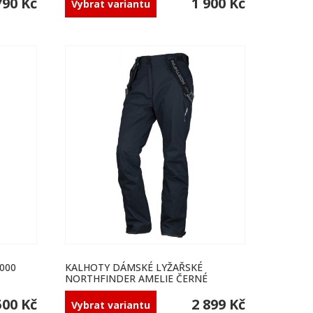
790 Kč
1 900 Kč
Vybrat variantu
000
KALHOTY DÁMSKÉ LYŽAŘSKÉ
NORTHFINDER AMELIE ČERNÉ
500 Kč
2 899 Kč
Vybrat variantu