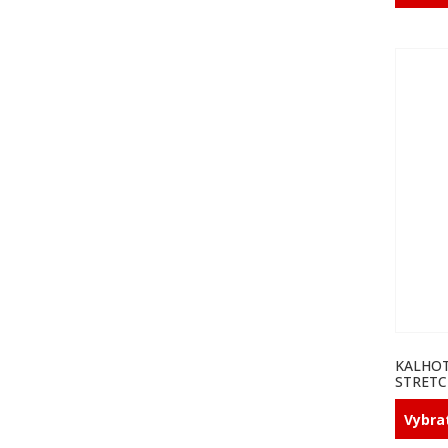
KALHOT
STRETC
Vybra