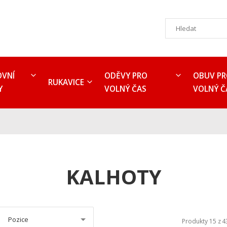
OVNÍ
ODĚVY PRO
OBUV P
RUKAVICE
Y
VOLNÝ ČAS
VOLNÝ Č
KALHOTY
Pozice
Produkty 15 z
4