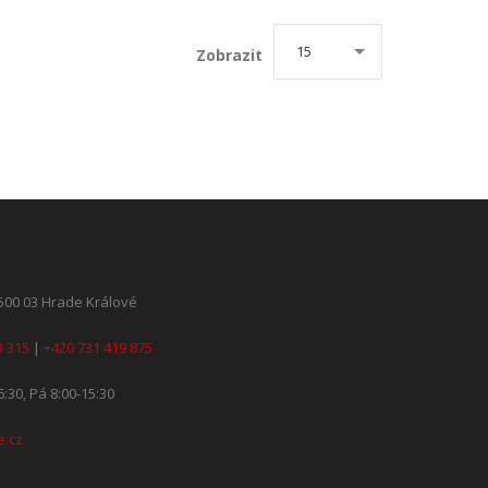
15
Zobrazit
 500 03 Hrade Králové
3 315
|
+420 731 419 875
6:30, Pá 8:00-15:30
e.cz