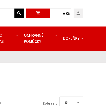
0 Kč
RO
OCHRANNÉ
DOPLŇKY
AS
POMŮCKY
15
Zobrazit
3