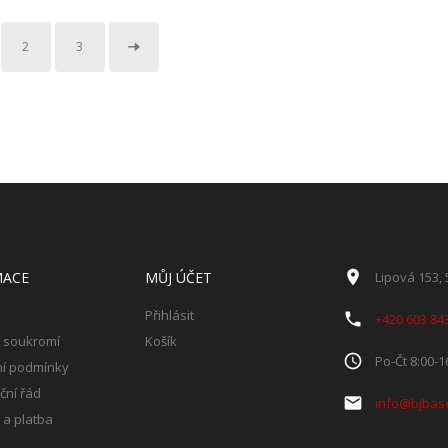
2
3
MACE
MŮJ ÚČET
Lipová 153,
Přihlásit
+420 603 84
 soukromí
Košík
Po-Čt 8:00-1
í podmínky
ční řád
info@bjbas
a platba