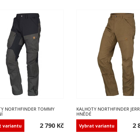
TY NORTHFINDER TOMMY
KALHOTY NORTHFINDER JERR
Í
HNĚDÉ
2 790 Kč
2 
t variantu
Vybrat variantu