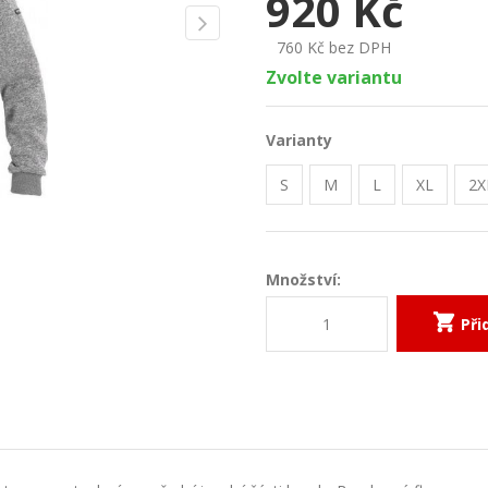
920
Kč
760
Kč bez DPH
Zvolte variantu
Varianty
S
M
L
XL
2X
Množství:
Při