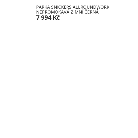
PARKA SNICKERS ALLROUNDWORK
NEPROMOKAVÁ ZIMNÍ ČERNÁ
7 994 Kč
INFOR
Kontakt
Ochrana
Obchodn
Reklama
Prodej pracovních pomůcek a
Doprava 
outdoorového oblečení s tradicí od roku