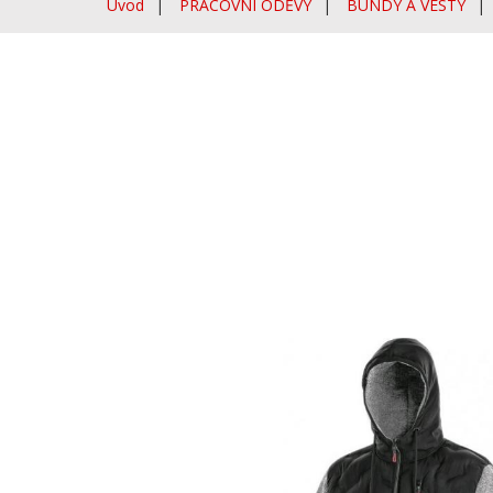
Úvod
PRACOVNÍ ODĚVY
BUNDY A VESTY