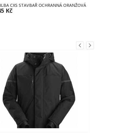
ILBA CXS STAVBAŘ OCHRANNÁ ORANŽOVÁ
POLOKOŠILE
45 Kč
645 Kč