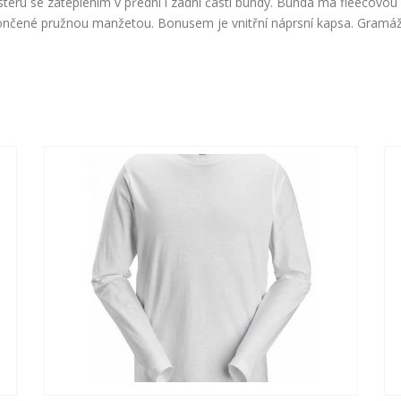
u se zateplením v přední i zadní části bundy. Bunda má fleecovou p
akončené pružnou manžetou. Bonusem je vnitřní náprsní kapsa. Gramá