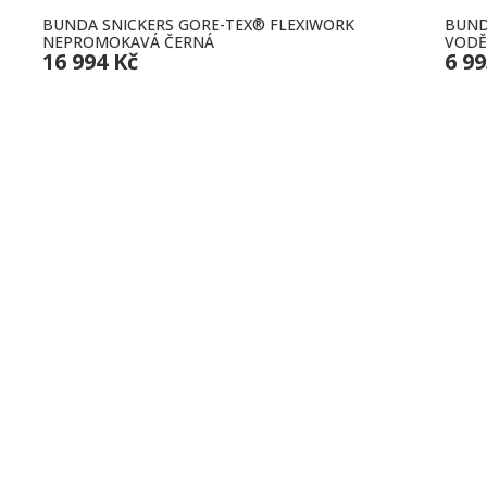
BUNDA SNICKERS GORE-TEX® FLEXIWORK
BUND
NEPROMOKAVÁ ČERNÁ
VODĚ
16 994 Kč
6 99
MACE
MŮJ ÚČET
Lipová 153,
Přihlásit
+420 603 84
 soukromí
Košík
Po-Čt 8:00-1
í podmínky
ční řád
info@bjbas
a platba