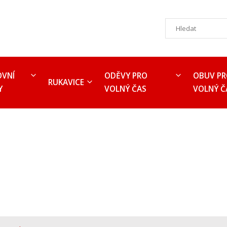
OVNÍ
ODĚVY PRO
OBUV P
RUKAVICE
Y
VOLNÝ ČAS
VOLNÝ Č