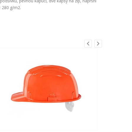
odšívku, pevnou kapuci, dvě kapsy na zip, náprsní
ž 280 g/m2.