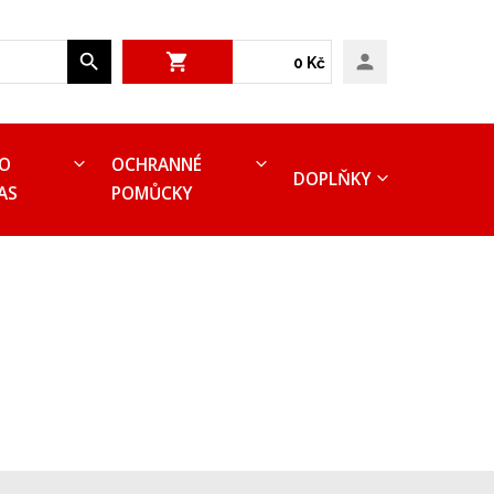
0 Kč
RO
OCHRANNÉ
DOPLŇKY
AS
POMŮCKY