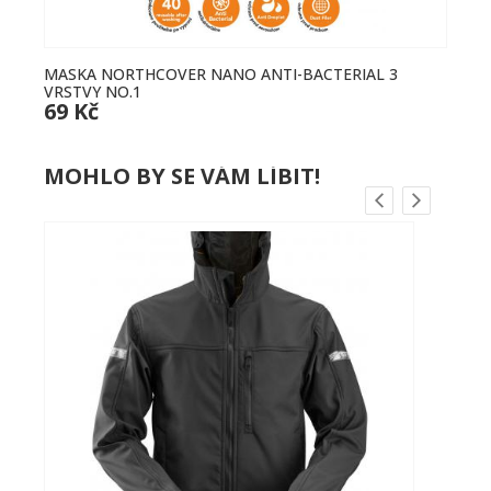
MASKA NORTHCOVER NANO ANTI-BACTERIAL 3
K
VRSTVY NO.1
Č
69 Kč
3
MOHLO BY SE VÁM LÍBIT!