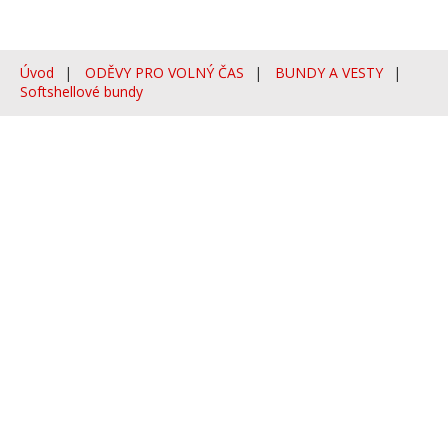
Úvod
ODĚVY PRO VOLNÝ ČAS
BUNDY A VESTY
Softshellové bundy