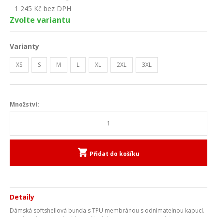
1 245
Kč bez DPH
Zvolte variantu
Varianty
XS
S
M
L
XL
2XL
3XL
Množství:
Přidat do košíku
Detaily
Dámská softshellová bunda s TPU membránou s odnímatelnou kapucí.