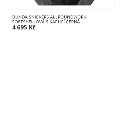
BUNDA SNICKERS ALLROUNDWORK
BUND
SOFTSHELLOVÁ S KAPUCÍ ČERNÁ
ČERNÁ
4 695 Kč
1 50
Prodej pracovních pomůcek a outdoorového oblečení s tradicí
od roku 1995.