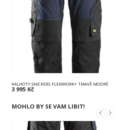
KALHOTY SNICKERS FLEXIWORK+ TMAVĚ MODRÉ
K
3 995 Kč
3
MOHLO BY SE VÁM LÍBIT!