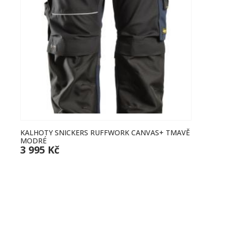
KALHOTY SNICKERS RUFFWORK CANVAS+ TMAVĚ
KALH
MODRÉ
KHAK
3 995 Kč
3 29