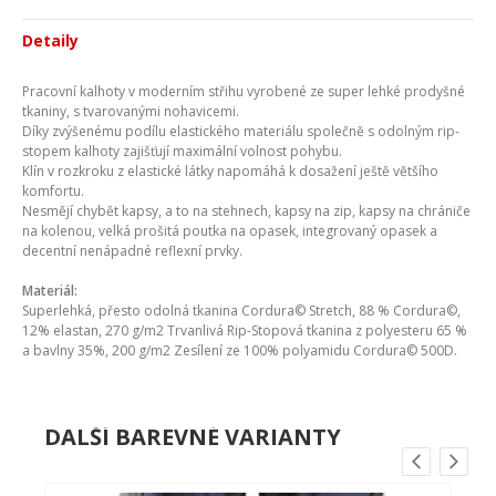
Detaily
Pracovní kalhoty v moderním střihu vyrobené ze super lehké prodyšné
tkaniny, s tvarovanými nohavicemi.
Díky zvýšenému podílu elastického materiálu společně s odolným rip-
stopem kalhoty zajišťují maximální volnost pohybu.
Klín v rozkroku z elastické látky napomáhá k dosažení ještě většího
komfortu.
Nesmějí chybět kapsy, a to na stehnech, kapsy na zip, kapsy na chrániče
na kolenou, velká prošitá poutka na opasek, integrovaný opasek a
decentní nenápadné reflexní prvky.
Materiál:
Superlehká, přesto odolná tkanina Cordura© Stretch, 88 % Cordura©,
12% elastan, 270 g/m2 Trvanlivá Rip-Stopová tkanina z polyesteru 65 %
a bavlny 35%, 200 g/m2 Zesílení ze 100% polyamidu Cordura© 500D.
DALŠÍ BAREVNÉ VARIANTY