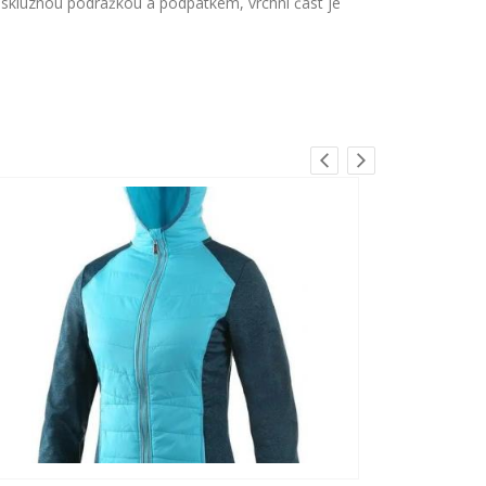
tiskluznou podrážkou a podpatkem, vrchní část je