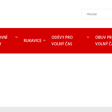
OVNÍ
ODĚVY PRO
OBUV P
RUKAVICE
Y
VOLNÝ ČAS
VOLNÝ Č