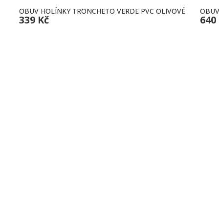
OBUV HOLÍNKY TRONCHETO VERDE PVC OLIVOVÉ
OBUV
339 Kč
640
MACE
MŮJ ÚČET
Lipová 153,
Přihlásit
+420 603 84
 soukromí
Košík
Po-Čt 8:00-1
í podmínky
ční řád
info@bjbas
a platba