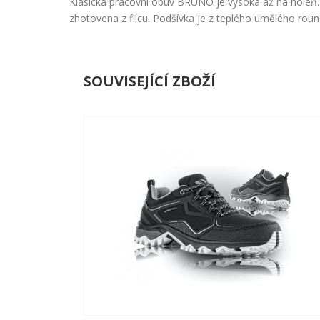
Klasická pracovní obuv BRUNO je vysoká až na holeň. S
zhotovena z filcu. Podšívka je z teplého umělého roun
SOUVISEJÍCÍ ZBOŽÍ