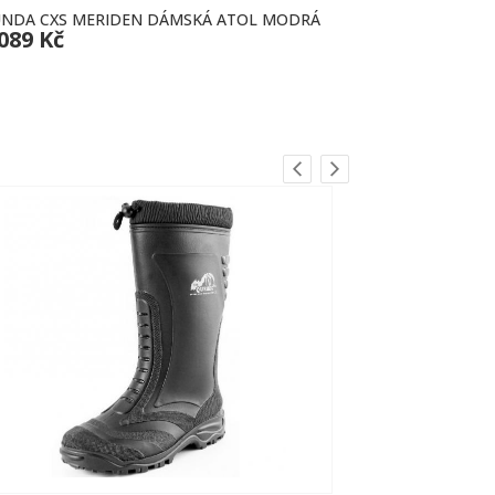
NDA CXS MERIDEN DÁMSKÁ ATOL MODRÁ
TRIČKO SNI
 089 Kč
ŠEDÉ
357 Kč