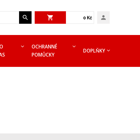
0 Kč
RO
OCHRANNÉ
DOPLŇKY
AS
POMŮCKY