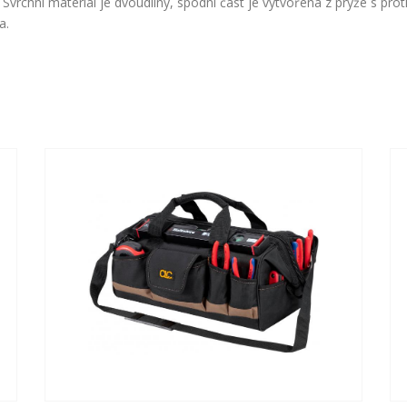
vrchní materiál je dvoudílný, spodní část je vytvořena z pryže s pro
a.