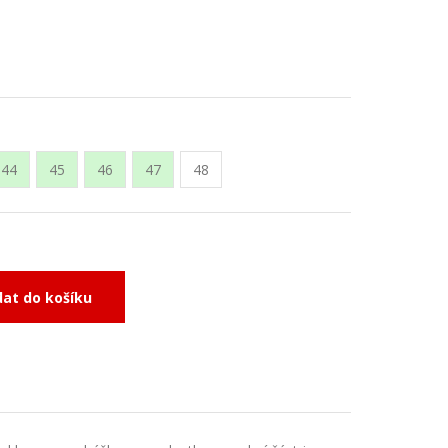
44
45
46
47
48
dat do košíku