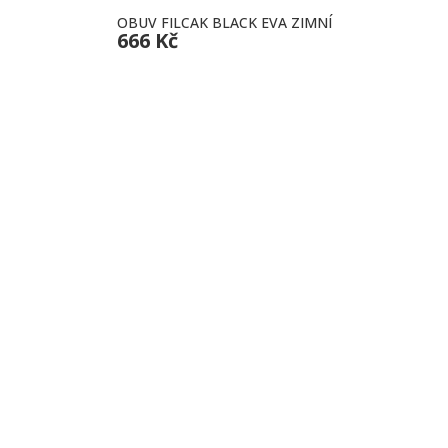
OBUV FILCAK BLACK EVA ZIMNÍ
666 Kč
INFOR
Kontakt
Ochrana
Obchodn
Reklama
Prodej pracovních pomůcek a
Doprava 
outdoorového oblečení s tradicí od roku