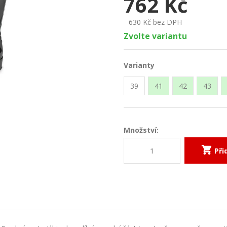
762
Kč
630
Kč bez DPH
Zvolte variantu
Varianty
39
41
42
43
Množství:
Při